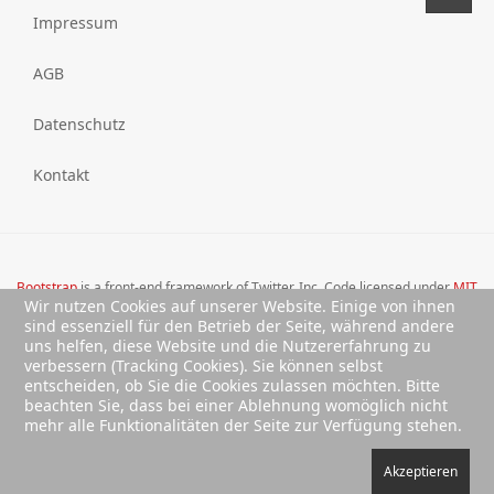
Impressum
AGB
Datenschutz
Kontakt
Bootstrap
is a front-end framework of Twitter, Inc. Code licensed under
MIT
Wir nutzen Cookies auf unserer Website. Einige von ihnen
License.
sind essenziell für den Betrieb der Seite, während andere
Font Awesome
font licensed under
SIL OFL 1.1
.
uns helfen, diese Website und die Nutzererfahrung zu
verbessern (Tracking Cookies). Sie können selbst
entscheiden, ob Sie die Cookies zulassen möchten. Bitte
beachten Sie, dass bei einer Ablehnung womöglich nicht
mehr alle Funktionalitäten der Seite zur Verfügung stehen.
Akzeptieren